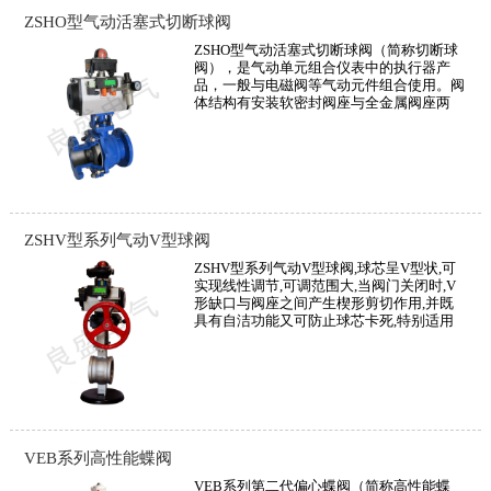
ZSHO型气动活塞式切断球阀
ZSHO型气动活塞式切断球阀（简称切断球
阀），是气动单元组合仪表中的执行器产
品，一般与电磁阀等气动元件组合使用。阀
体结构有安装软密封阀座与全金属阀座两
种，分别用于常温（-40～180℃）及高温
（-60～450℃）场合。广泛应用于石油、化
工、制药、冶金、轻纺、造纸、污水处理等
生产部门的气体、液体输送管道中介质的切
断或开启，以达到生产过程按一定程序进
行。
ZSHV型系列气动V型球阀
ZSHV型系列气动V型球阀,球芯呈V型状,可
实现线性调节,可调范围大,当阀门关闭时,V
形缺口与阀座之间产生楔形剪切作用,并既
具有自洁功能又可防止球芯卡死,特别适用
于管线结垢冻结场合.适宜于控制纸浆,污水,
含用纤维和颗粒固体悬浊介质及粉粒关介
质.
VEB系列高性能蝶阀
VEB系列第二代偏心蝶阀（简称高性能蝶