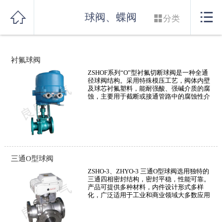
网站首页


球阀、蝶阀

分类
实力良盛
衬氟球阀
产品系列
ZSHOF系列“O”型衬氟切断球阀是一种全通
径球阀结构。采用特殊模压工艺，阀体内壁
行业解决方案
及球芯衬氟塑料，能耐强酸、强碱介质的腐
蚀，主要用于截断或接通管路中的腐蚀性介
质，并可用于流体的调节和控制；球体与阀
服务支持
杆一体化设计，消除了转动角差；主副阀体
连接处、阀体与填料函连接处金属限位结
构，使阀座密封圈合理预紧并限位，维持扭
矩稳定；执行机构选用高性能双活塞齿轮齿
联系我们
条结构，传动效率高，结构紧凑或电子式电
动执行机构。
三通O型球阀
ZSHO-3、ZHYO-3 三通O型球阀选用独特的
三通四相密封结构，密封平稳，性能可靠。
产品可提供多种材料，内件设计形式多样
化，广泛适用于工业和商业领域大多数应用
合适的控制需要。