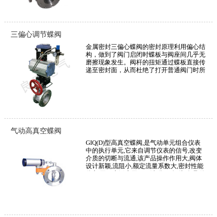
三偏心调节蝶阀
金属密封三偏心蝶阀的密封原理利用偏心结
构，做到了阀门启闭时蝶板与阀座间几乎无
磨擦现象发生。阀杆的扭矩通过蝶板直接传
递至密封面，从而杜绝了打开普通阀门时所
常见的跳跃现象。
气动高真空蝶阀
GIQ(D)型高真空蝶阀,是气动单元组合仪表
中的执行单元,它来自调节仪表的信号,改变
介质的切断与流通,该产品操作作用大,阀体
设计新颖,流阻小,额定流量系数大,密封性能
优良.因而广泛应用于石油,化工,轻纺,食品,泡
塑等各工业部门的生产过程自动控制和远程
控制交流中.