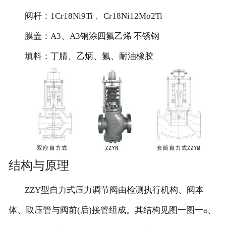
阀杆：1Cr18Ni9Ti 、Cr18Ni12Mo2Ti
膜盖：A3、A3钢涂四氟乙烯 不锈钢
填料：丁腈、乙炳、氟、耐油橡胶
结构与原理
ZZY型自力式压力调节阀由检测执行机构、阀本
体、取压管与阀前(后)接管组成。其结构见图一图一a、