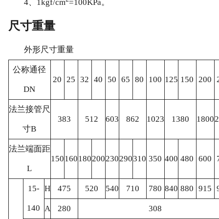
4、1kgf/cm
=100KPa。
尺寸重量
外形尺寸重量
公称通径
20
25
32
40
50
65
80
100
125
150
200
DN
法兰接管尺
383
512
603
862
1023
1380
1800
2
寸B
法兰端面距
150
160
180
200
230
290
310
350
400
480
600
L
15-
H
475
520
540
710
780
840
880
915
140
A
280
308