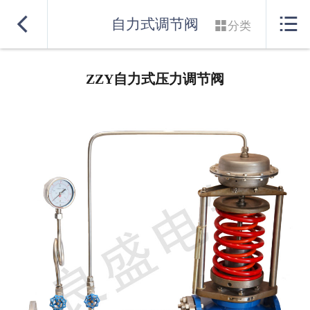
网站首页


自力式调节阀

分类
实力良盛
ZZY自力式压力调节阀
产品系列
行业解决方案
服务支持
联系我们