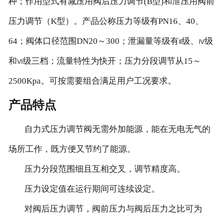
种；作用型式有减压用阀后压力调节(B型)和泄压用阀前
压力调节（K型）。产品公称压力等级有PN16、40、
64；阀体口径范围DN20～300；泄漏量等级有
级、
级
Ⅱ
Ⅳ
和
级三档；流量特性为快开；压力分段调节从15～
Ⅵ
2500Kpa。可按需要组合满足用户工况要求。
产品特点
自力式压力调节阀无需外加能源，能在无电无气的
场所工作，既方便又节约了能源。
压力分段范围细且互相交叉，调节精度高。
压力设定值在运行期间可连续设定。
对阀后压力调节，阀前压力与阀后压力之比可为