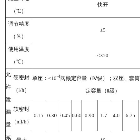
快开
（℃）
调节精度
±5
（％）
使用温度
≤350
（℃）
允
-4
硬密封
单座：≤10
阀额定容量（Ⅳ级）；双座、套筒：
许
（l/h）
定容量（Ⅱ级）
泄
软密封
漏
0.15
0.30
0.45
0.60
0.90
1.7
4.0
6.75
（ml/h）
量
减