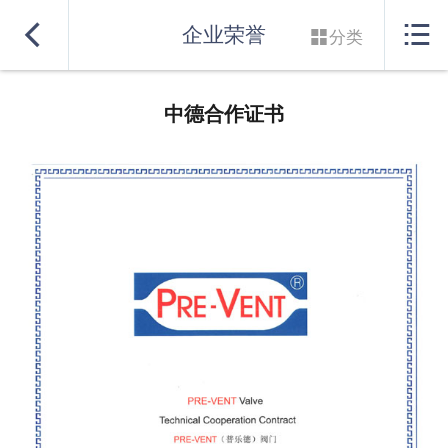
网站首页


企业荣誉

分类
实力良盛
中德合作证书
产品系列
行业解决方案
服务支持
联系我们