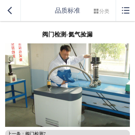
网站首页


品质标准

分类
实力良盛
阀门检测-氦气捡漏
产品系列
行业解决方案
服务支持
联系我们
上一条：阀门检测7